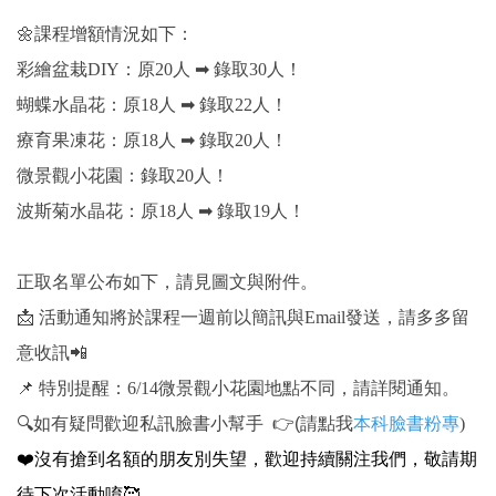
🌼
課程增額情況如下：
彩繪盆栽DIY：原20人
➡
錄取30人！
蝴蝶水晶花：原18人
➡
錄取22人！
療育果凍花：原18人
➡
錄取20人！
微景觀小花園：錄取20人！
波斯菊水晶花：原18人
➡
錄取19人！
正取名單公布如下，請見圖文與附件。
📩
活動通知將於課程一週前以簡訊與Email發送，請多多留
意收訊📲
📌
特別提醒：6/14微景觀小花園地點不同，請詳閱通知。
🔍
如有疑問歡迎私訊臉書小幫手
👉(請點我
本科臉書粉專
)
❤
沒有搶到名額的朋友別失望，
歡迎持續關注我們，
敬請期
待下次活動唷🥰