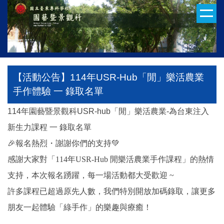
跳
到
主
要
內
容
【活動公告】114年USR-Hub「閒」樂活農業
區
手作體驗 一 錄取名單
114年園藝暨景觀科USR-hub「閒」樂活農業-為台東注入
新生力課程 一 錄取名單
🎉
報名熱烈・謝謝你們的支持
💚
感謝大家對「114年USR-Hub 閒樂活農業手作課程」的熱情
支持，本次報名踴躍，每一場活動都大受歡迎 ~
許多課程已超過原先人數，我們特別開放加碼錄取，讓更多
朋友一起體驗「綠手作」的樂趣與療癒！